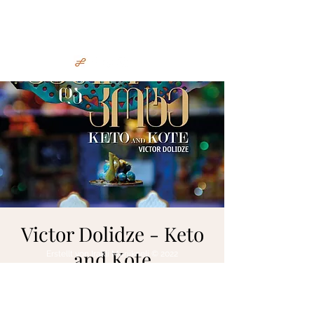
Irakli Murjikneli
Victor Dolidze - Keto
and Kote
Erstellt von Irakli Murjikneli © 2022
So., 02. Okt.
  |  
T'bilisi
you can buy tickets on