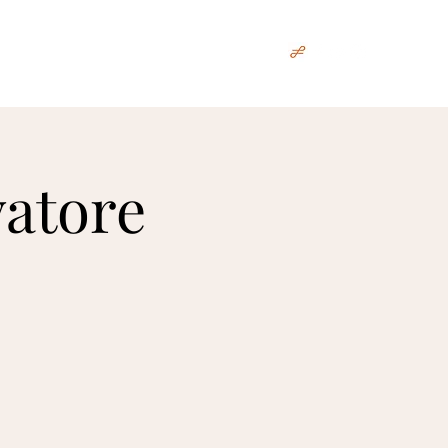
Biografie
Repertoire
Presse
More
vatore