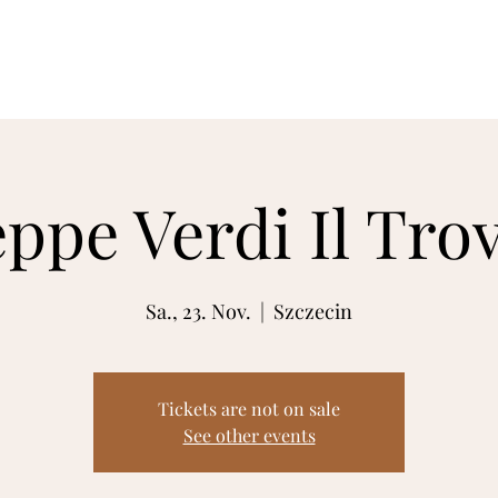
Startseite
Fotografien
Videos
ppe Verdi Il Tro
Sa., 23. Nov.
  |  
Szczecin
Tickets are not on sale
See other events