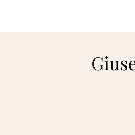
Irakli Murjikneli
Giuse